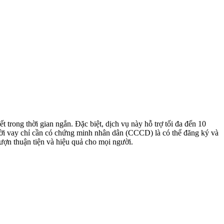
 trong thời gian ngắn. Đặc biệt, dịch vụ này hỗ trợ tối đa đến 10
ười vay chỉ cần có chứng minh nhân dân (CCCD) là có thể đăng ký và
ượn thuận tiện và hiệu quả cho mọi người.