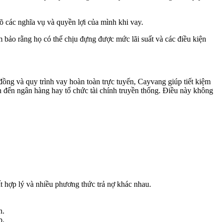
õ các nghĩa vụ và quyền lợi của mình khi vay.
bảo rằng họ có thể chịu đựng được mức lãi suất và các điều kiện
u đồng và quy trình vay hoàn toàn trực tuyến, Cayvang giúp tiết kiệm
 đến ngân hàng hay tổ chức tài chính truyền thống. Điều này không
t hợp lý và nhiều phương thức trả nợ khác nhau.
n.
p.