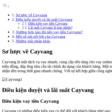
Sơ lược về Cayvang
Điều kiện duyệt và lãi suất Cayvang
Điều kiện vay tiền Cayvang
Lãi suất Cayvang là bao nhiêu?
Trường hợp nào thì nên vay tiền Cayvang?
Một số nét nổi bật của Cayvang
Những giải pháp khác
Sơ lược về Cayvang
Cayvang là một dịch vụ vay nhanh, cung cấp nền tảng cho vay online q
triệu đồng, đáp ứng nhu cầu tài chính đa dạng của khách hàng. Một 
nhận tiền trong thời gian nhanh chóng. Với sự kết hợp giữa công ngh
Điều kiện duyệt và lãi suất Cayvang
Điều kiện vay tiền Cayvang
Cayvang có những điều kiện vay cụ thể đối với khách hàng như sau: