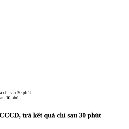
ả chỉ sau 30 phút
CCCD, trả kết quả chỉ sau 30 phút