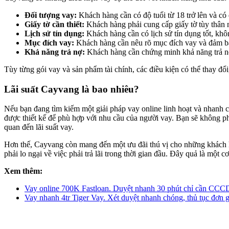
Đối tượng vay:
Khách hàng cần có độ tuổi từ 18 trở lên và có
Giấy tờ cần thiết:
Khách hàng phải cung cấp giấy tờ tùy thân
Lịch sử tín dụng:
Khách hàng cần có lịch sử tín dụng tốt, khôn
Mục đích vay:
Khách hàng cần nêu rõ mục đích vay và đảm b
Khả năng trả nợ:
Khách hàng cần chứng minh khả năng trả nợ 
Tùy từng gói vay và sản phẩm tài chính, các điều kiện có thể thay đổi
Lãi suất Cayvang là bao nhiêu?
Nếu bạn đang tìm kiếm một giải pháp vay online linh hoạt và nhanh c
được thiết kế để phù hợp với nhu cầu của người vay. Bạn sẽ không ph
quan đến lãi suất vay.
Hơn thế, Cayvang còn mang đến một ưu đãi thú vị cho những khách h
phải lo ngại về việc phải trả lãi trong thời gian đầu. Đây quả là mộ
Xem thêm:
Vay online 700K Fastloan. Duyệt nhanh 30 phút chỉ cần CCC
Vay nhanh 4tr Tiger Vay. Xét duyệt nhanh chóng, thủ tục đơn 